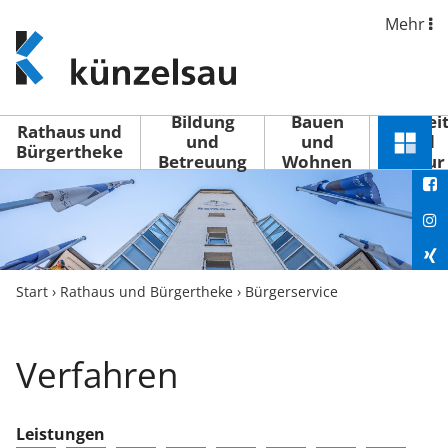
Mehr
www.kuenzelsau.de
(zur
Startseite)
Bildung
Bauen
Freizei
Rathaus und
und
und
und
Schnel
Bürgertheke
Betreuung
Wohnen
Kultur
You
Menü
öffne
Fac
Ins
Xin
Start
›
Rathaus und Bürgertheke
›
Bürgerservice
Lin
Verfahren
Leistungen