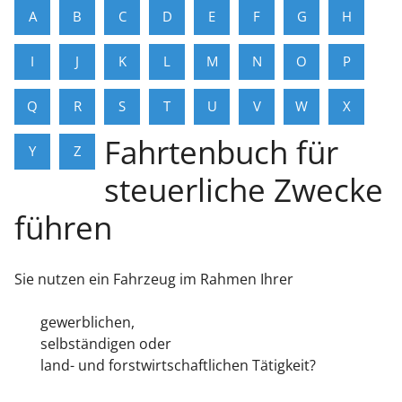
A
B
C
D
E
F
G
H
I
J
K
L
M
N
O
P
Q
R
S
T
U
V
W
X
Fahrtenbuch für
Y
Z
steuerliche Zwecke
führen
Sie nutzen ein Fahrzeug im Rahmen Ihrer
gewerblichen,
selbständigen oder
land- und forstwirtschaftlichen Tätigkeit?