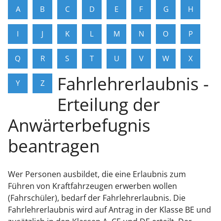
A
B
C
D
E
F
G
H
I
J
K
L
M
N
O
P
Q
R
S
T
U
V
W
X
Fahrlehrerlaubnis -
Y
Z
Erteilung der
Anwärterbefugnis
beantragen
Wer Personen ausbildet, die eine Erlaubnis zum
Führen von Kraftfahrzeugen erwerben wollen
(Fahrschüler), bedarf der Fahrlehrerlaubnis. Die
Fahrlehrerlaubnis wird auf Antrag in der Klasse BE und