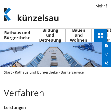
Mehr
www.kuenzelsau.de
(zur
Startseite)
Bildung
Bauen
Freizei
Rathaus und
und
und
und
Schnel
Bürgertheke
Betreuung
Wohnen
Kultur
You
Menü
öffne
Fac
Ins
Xin
Start
›
Rathaus und Bürgertheke
›
Bürgerservice
Lin
Verfahren
Leistungen