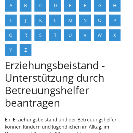
A
B
C
D
E
F
G
H
I
J
K
L
M
N
O
P
Q
R
S
T
U
V
W
X
Y
Z
Erziehungsbeistand -
Unterstützung durch
Betreuungshelfer
beantragen
Ein Erziehungsbeistand und der Betreuungshelfer
können Kindern und Jugendlichen im Alltag, im