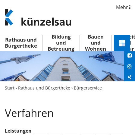
Mehr
www.kuenzelsau.de
(zur
Startseite)
Bildung
Bauen
Freizei
Rathaus und
und
und
und
Schnel
Bürgertheke
Betreuung
Wohnen
Kultur
You
Menü
öffne
Fac
Ins
Xin
Start
›
Rathaus und Bürgertheke
›
Bürgerservice
Lin
Verfahren
Leistungen