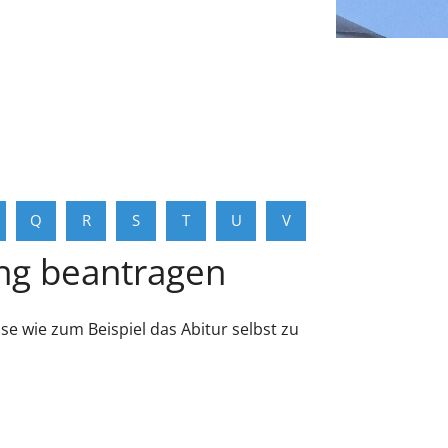
Q
R
S
T
U
V
ung beantragen
e wie zum Beispiel das Abitur selbst zu