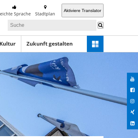
Aktiviere Translator
Leichte Sprache
Stadtplan
 Kultur
Zukunft gestalten
Schnellzugriff-
Menü
öffnen
You
Fac
Ins
Xin
Lin