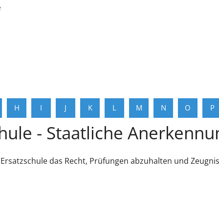
e
H
I
J
K
L
M
N
O
P
hule - Staatliche Anerkenn
 Ersatzschule das Recht, Prüfungen abzuhalten und Zeugniss