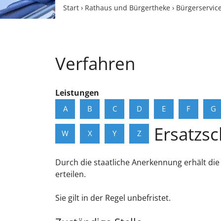
Start
›
Rathaus und Bürgertheke
›
Bürgerservic
Verfahren
Leistungen
A
B
C
D
E
F
G
Ersatzsc
W
X
Y
Z
Durch die staatliche Anerkennung erhält die
erteilen.
Sie gilt in der Regel unbefristet.