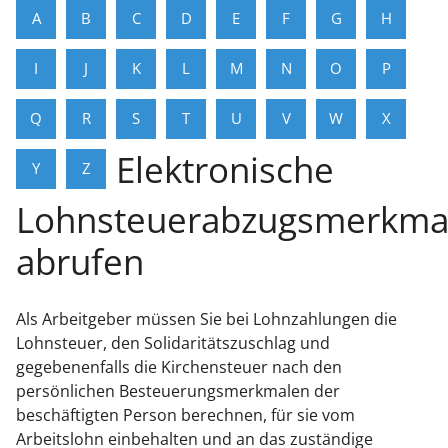
A
B
C
D
E
F
G
H
I
J
K
L
M
N
O
P
Q
R
S
T
U
V
W
X
Elektronische
Y
Z
Lohnsteuerabzugsmerkma
abrufen
Als Arbeitgeber müssen Sie bei Lohnzahlungen die
Lohnsteuer, den Solidaritätszuschlag und
gegebenenfalls die Kirchensteuer nach den
persönlichen Besteuerungsmerkmalen der
beschäftigten Person berechnen, für sie vom
Arbeitslohn einbehalten und an das zuständige