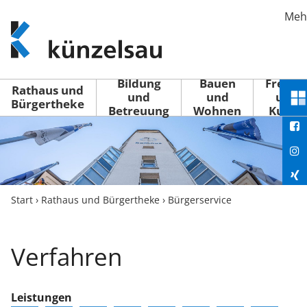
Meh
www.kuenzelsau.de
(zur
Startseite)
Bildung
Bauen
Freizei
Rathaus und
und
und
und
Sc
Bürgertheke
Betreuung
Wohnen
Kultur
You
M
ö
Fac
Ins
Xin
Start
›
Rathaus und Bürgertheke
›
Bürgerservice
Lin
Verfahren
Leistungen