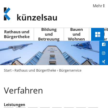
Mehr
www.kuenzelsau.de
(zur
Startseite)
Bildung
Bauen
Freizei
Rathaus und
und
und
und
Schnel
Bürgertheke
Betreuung
Wohnen
Kultur
You
Menü
öffne
Fac
Ins
Xin
Start
›
Rathaus und Bürgertheke
›
Bürgerservice
Lin
Verfahren
Leistungen