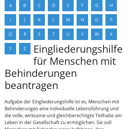
A
B
C
D
E
F
G
H
I
J
K
L
M
N
O
P
Q
R
S
T
U
V
W
X
Eingliederungshilfe
Y
Z
für Menschen mit
Behinderungen
beantragen
Aufgabe der Eingliederungshilfe ist es, Menschen mit
Behinderungen eine individuelle Lebensführung und
die volle, wirksame und gleichberechtigte Teilhabe am
Leben in der Gesellschaft zu ermöglichen. Sie soll