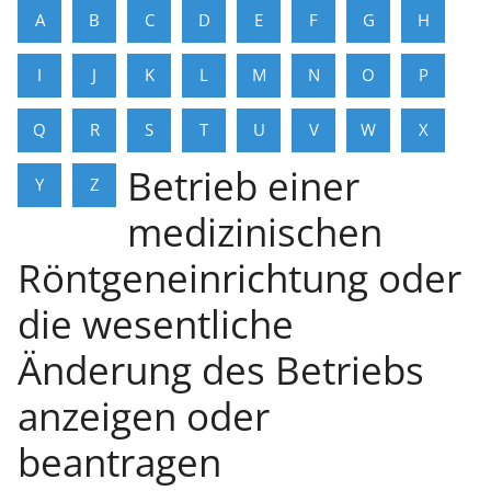
A
B
C
D
E
F
G
H
I
J
K
L
M
N
O
P
Q
R
S
T
U
V
W
X
Betrieb einer
Y
Z
medizinischen
Röntgeneinrichtung oder
die wesentliche
Änderung des Betriebs
anzeigen oder
beantragen