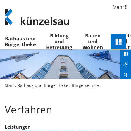
Mehr
www.kuenzelsau.de
(zur
Startseite)
Bildung
Bauen
Freizei
Rathaus und
und
und
und
Schnel
Bürgertheke
Betreuung
Wohnen
Kultur
You
Menü
öffne
Fac
Ins
Xin
Start
›
Rathaus und Bürgertheke
›
Bürgerservice
Lin
Verfahren
Leistungen