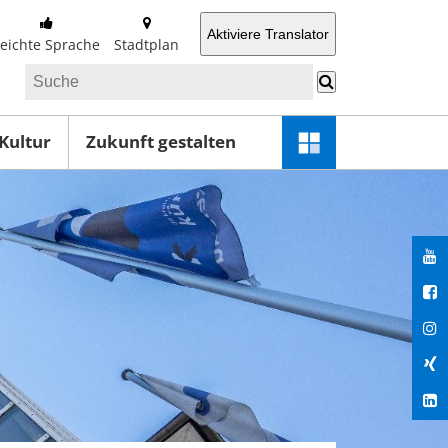
Aktiviere Translator
Leichte Sprache
Stadtplan
 Kultur
Zukunft gestalten
Schnellzugriff-
Menü
öffnen
You
Fac
Ins
Xin
Lin