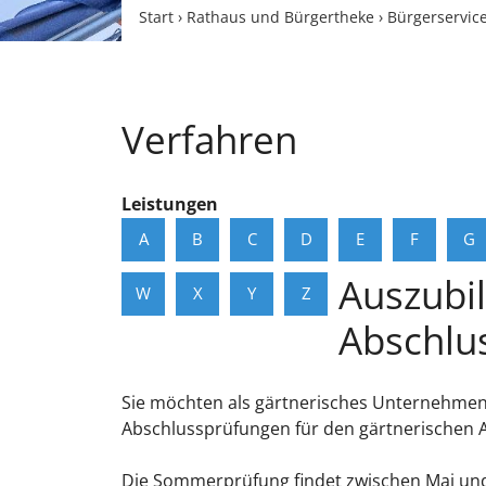
Start
›
Rathaus und Bürgertheke
›
Bürgerservic
Verfahren
Leistungen
A
B
C
D
E
F
G
Auszubi
W
X
Y
Z
Abschlu
Sie möchten als gärtnerisches Unternehmen 
Abschlussprüfungen für den gärtnerischen 
Die Sommerprüfung findet zwischen Mai und 