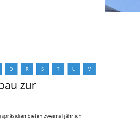
Q
R
S
T
U
V
bau zur
präsidien bieten zweimal jährlich