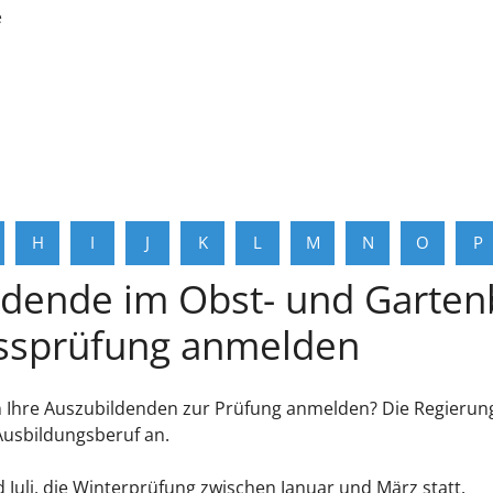
e
H
I
J
K
L
M
N
O
P
ldende im Obst- und Garten
ssprüfung anmelden
Ihre Auszubildenden zur Prüfung anmelden? Die Regierungs
Ausbildungsberuf an.
Juli, die Winterprüfung zwischen Januar und März statt.