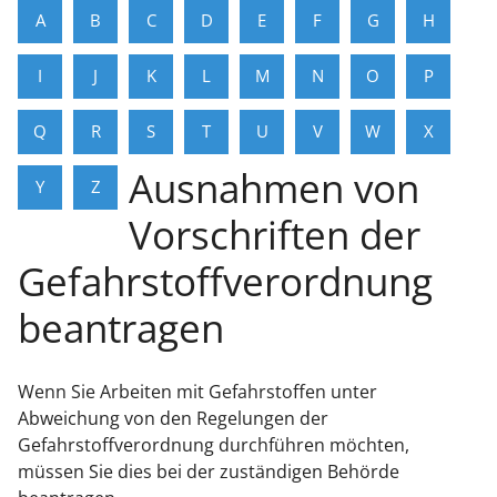
A
B
C
D
E
F
G
H
I
J
K
L
M
N
O
P
Q
R
S
T
U
V
W
X
Ausnahmen von
Y
Z
Vorschriften der
Gefahrstoffverordnung
beantragen
Wenn Sie Arbeiten mit Gefahrstoffen unter
Abweichung von den Regelungen der
Gefahrstoffverordnung durchführen möchten,
müssen Sie dies bei der zuständigen Behörde