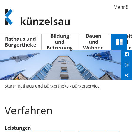
Mehr
www.kuenzelsau.de
(zur
Startseite)
Bildung
Bauen
Freizei
Rathaus und
und
und
und
Schnel
Bürgertheke
Betreuung
Wohnen
Kultur
You
Menü
öffne
Fac
Ins
Xin
Start
›
Rathaus und Bürgertheke
›
Bürgerservice
Lin
Verfahren
Leistungen