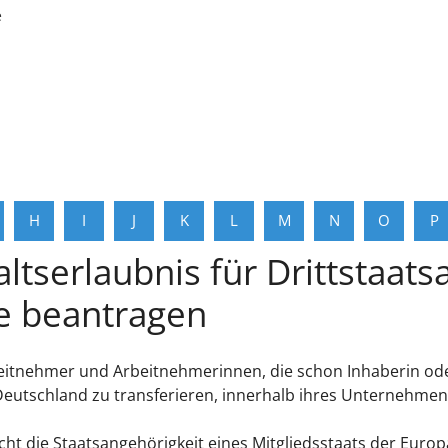
e
H
I
J
K
L
M
N
O
P
ltserlaubnis für Drittstaats
te beantragen
rbeitnehmer und Arbeitnehmerinnen, die schon Inhaberin ode
ch Deutschland zu transferieren, innerhalb ihres Unterneh
cht die Staatsangehörigkeit eines Mitgliedsstaats der Euro