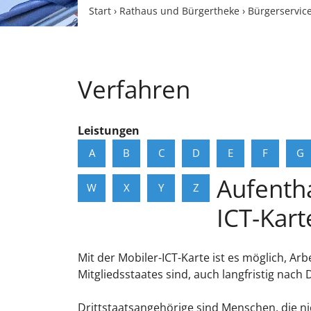
Start
›
Rathaus und Bürgertheke
›
Bürgerservic
Verfahren
Leistungen
A
B
C
D
E
F
G
Aufentha
W
X
Y
Z
ICT-Kar
Mit der Mobiler-ICT-Karte ist es möglich, A
Mitgliedsstaates sind, auch langfristig na
Drittstaatsangehörige sind Menschen, die ni