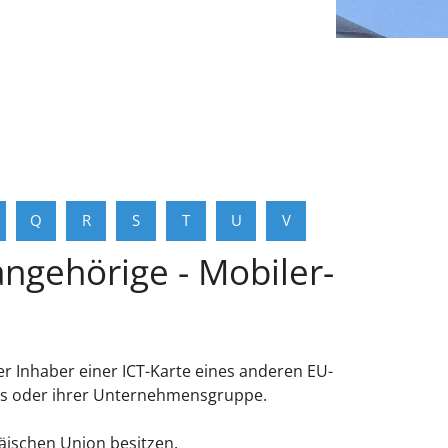
Q
R
S
T
U
V
angehörige - Mobiler-
r Inhaber einer ICT-Karte eines anderen EU-
mens oder ihrer Unternehmensgruppe.
päischen Union besitzen.