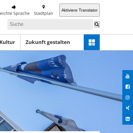
Aktiviere Translator
Leichte Sprache
Stadtplan
 Kultur
Zukunft gestalten
Schnellzugriff-
Menü
öffnen
You
Fac
Ins
Xin
Lin