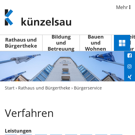
Mehr
www.kuenzelsau.de
(zur
Startseite)
Bildung
Bauen
Freizei
Rathaus und
und
und
und
Schnel
Bürgertheke
Betreuung
Wohnen
Kultur
You
Menü
öffne
Fac
Ins
Xin
Start
›
Rathaus und Bürgertheke
›
Bürgerservice
Lin
Verfahren
Leistungen