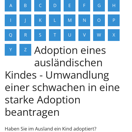
A
B
C
D
E
F
G
H
I
J
K
L
M
N
O
P
Q
R
S
T
U
V
W
X
Adoption eines
Y
Z
ausländischen
Kindes - Umwandlung
einer schwachen in eine
starke Adoption
beantragen
Haben Sie im Ausland ein Kind adoptiert?