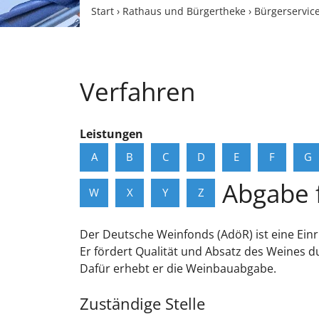
Start
›
Rathaus und Bürgertheke
›
Bürgerservic
Verfahren
Leistungen
A
B
C
D
E
F
G
Abgabe 
W
X
Y
Z
Der Deutsche Weinfonds (AdöR) ist eine Ein
Er fördert Qualität und Absatz des Weines 
Dafür erhebt er die Weinbauabgabe.
Zuständige Stelle