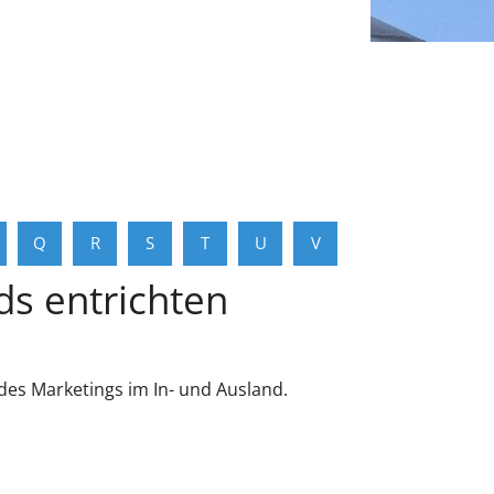
Q
R
S
T
U
V
s entrichten
es Marketings im In- und Ausland.