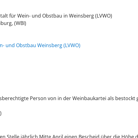
stalt für Wein- und Obstbau in Weinsberg (LVWO)
iburg, (WBI)
ein- und Obstbau Weinsberg (LVWO)
berechtigte Person von in der Weinbaukartei als bestockt 
)
gen Stelle jährlich Mitte April einen Bescheid über die Höh