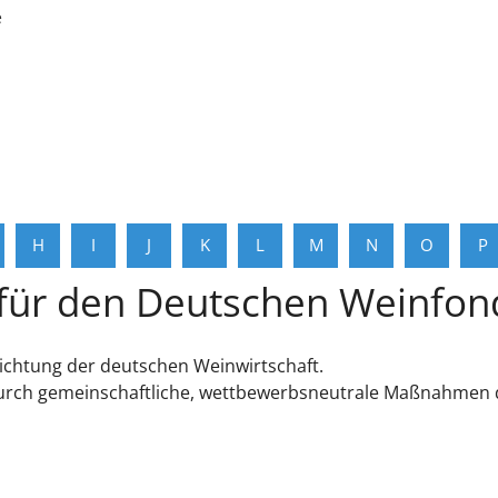
e
H
I
J
K
L
M
N
O
P
für den Deutschen Weinfond
richtung der deutschen Weinwirtschaft.
durch gemeinschaftliche, wettbewerbsneutrale Maßnahmen d