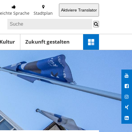
Aktiviere Translator
Leichte Sprache
Stadtplan
 Kultur
Zukunft gestalten
Schnellzugriff-
Menü
öffnen
You
Fac
Ins
Xin
Lin