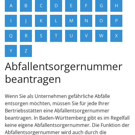
A
B
C
D
E
F
G
H
I
J
K
L
M
N
O
P
Q
R
S
T
U
V
W
X
Y
Z
Abfallentsorgernummer
beantragen
Wenn Sie als Unternehmen gefährliche Abfälle
entsorgen möchten, müssen Sie für jede Ihrer
Bertriebsstätten eine Abfallentsorgernummer
beantragen. In Baden-Württemberg gibt es im Regelfall
keine eigene Abfallentsorgernummer. Die Funktion der
Abfallentsorgernummer wird auch durch die