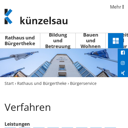
Mehr
www.kuenzelsau.de
(zur
Startseite)
Bildung
Bauen
Freizei
Rathaus und
und
und
und
Schnel
Bürgertheke
Betreuung
Wohnen
Kultur
You
Menü
öffne
Fac
Ins
Xin
Start
›
Rathaus und Bürgertheke
›
Bürgerservice
Lin
Verfahren
Leistungen