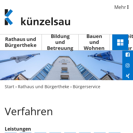
Mehr
www.kuenzelsau.de
(zur
Startseite)
Bildung
Bauen
Freizei
Rathaus und
und
und
und
Schnel
Bürgertheke
Betreuung
Wohnen
Kultur
You
Menü
öffne
Fac
Ins
Xin
Start
›
Rathaus und Bürgertheke
›
Bürgerservice
Lin
Verfahren
Leistungen