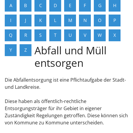
A
B
C
D
E
F
G
H
I
J
K
L
M
N
O
P
Q
R
S
T
U
V
W
X
Abfall und Müll
Y
Z
entsorgen
Die Abfallentsorgung ist eine Pflichtaufgabe der Stadt-
und Landkreise.
Diese haben als öffentlich-rechtliche
Entsorgungsträger für ihr Gebiet in eigener
Zuständigkeit Regelungen getroffen. Diese können sich
von Kommune zu Kommune unterscheiden.