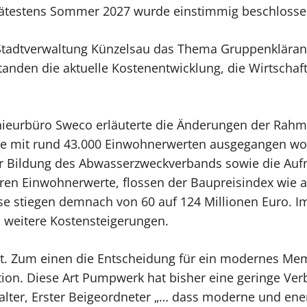
testens Sommer 2027 wurde einstimmig beschlosse
Stadtverwaltung Künzelsau das Thema Gruppenkläranl
standen die aktuelle Kostenentwicklung, die Wirtschaf
enieurbüro Sweco erläuterte die Änderungen der Ra
age mit rund 43.000 Einwohnerwerten ausgegangen wo
er Bildung des Abwasserzweckverbands sowie die A
n Einwohnerwerte, flossen der Baupreisindex wie auc
se stiegen demnach von 60 auf 124 Millionen Euro. I
 weitere Kostensteigerungen.
. Zum einen die Entscheidung für ein modernes Mem
tion. Diese Art Pumpwerk hat bisher eine geringe Ve
Walter, Erster Beigeordneter „… dass moderne und ene