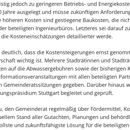
istig jedoch zu geringeren Betriebs- und Energiekost
60 Jahre ausgelegt und müsse zukünftigen Anforderu
 höheren Kosten sind gestiegene Baukosten, die nicht
 beteiligten Ingenieurbüros. Letzteres sei darauf zu
 die Kosteneinschätzungen detaillierter werde.
deutlich, dass die Kostensteigerungen ernst geno
aft wichtig ist. Mehrere Stadträtinnen und Stadträt
gen auf die Abwassergebühren sowie der bisherigen 
nformationsveranstaltungen mit allen beteiligten P
n Gemeinderatssitzungen gegeben. Darüber hinaus w
ngspräsidium Stuttgart begleitet und geprüft.
, den Gemeinderat regelmäßig über Fördermittel, K
tuellem Stand aller Gutachten, Planungen und behörd
nvollste und zukunftsfähigste Lösung für die beteil