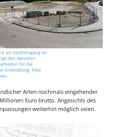
che am Stadteingang an
eigt den aktuellen
arbeiten für die
e Entwicklung. Foto:
sau.
reundlicher Arten nochmals eingehender
Millionen Euro brutto. Angesichts des
Anpassungen weiterhin möglich seien.