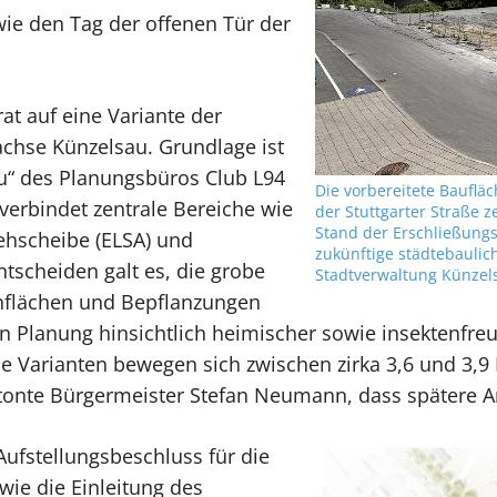
e den Tag der offenen Tür der
at auf eine Variante der
achse Künzelsau. Grundlage ist
u“ des Planungsbüros Club L94
Die vorbereitete Bauflä
verbindet zentrale Bereiche wie
der Stuttgarter Straße z
Stand der Erschließungs
ehscheibe (ELSA) und
zukünftige städtebaulich
tscheiden galt es, die grobe
Stadtverwaltung Künzel
enflächen und Bepflanzungen
eren Planung hinsichtlich heimischer sowie insektenf
e Varianten bewegen sich zwischen zirka 3,6 und 3,9 
etonte Bürgermeister Stefan Neumann, dass spätere 
ufstellungsbeschluss für die
ie die Einleitung des