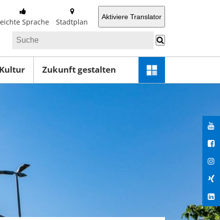
Aktiviere Translator
Leichte Sprache
Stadtplan
 Kultur
Zukunft gestalten
Schnellzugriff-
Menü
öffnen
You
Fac
Ins
Xin
Lin