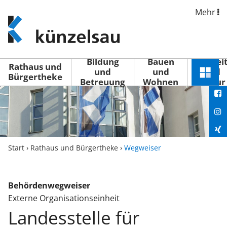
Mehr
www.kuenzelsau.de
(zur
Startseite)
Bildung
Bauen
Freizei
Rathaus und
und
und
und
Schnel
Bürgertheke
Betreuung
Wohnen
Kultur
You
Menü
öffne
Fac
Ins
Xin
Start
›
Rathaus und Bürgertheke
›
Wegweiser
Lin
Behördenwegweiser
Externe Organisationseinheit
Landesstelle für