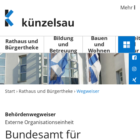
Mehr
www.kuenzelsau.de
(zur
Startseite)
Bildung
Bauen
Freizei
Rathaus und
und
und
und
Schnel
Bürgertheke
Betreuung
Wohnen
Kultur
You
Menü
öffne
Fac
Ins
Xin
Start
›
Rathaus und Bürgertheke
›
Wegweiser
Lin
Behördenwegweiser
Externe Organisationseinheit
Bundesamt für