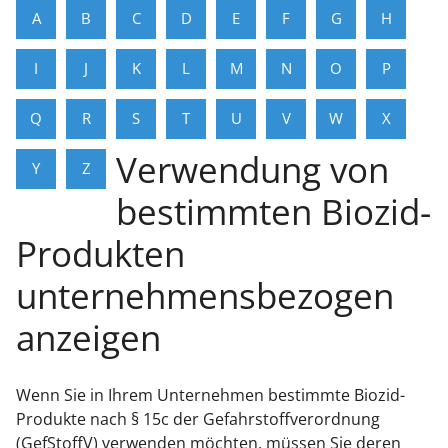
A
B
C
D
E
F
G
H
I
J
K
L
M
N
O
P
Q
R
S
T
U
V
W
X
Verwendung von
Y
Z
bestimmten Biozid-
Produkten
unternehmensbezogen
anzeigen
Wenn Sie in Ihrem Unternehmen bestimmte Biozid-
Produkte nach § 15c der Gefahrstoffverordnung
(GefStoffV) verwenden möchten, müssen Sie deren