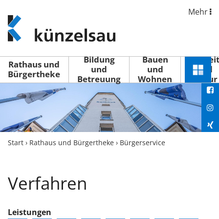
Mehr
www.kuenzelsau.de
(zur
Startseite)
Bildung
Bauen
Freizei
Rathaus und
und
und
und
Schnel
Bürgertheke
Betreuung
Wohnen
Kultur
You
Menü
öffne
Fac
Ins
Xin
Start
›
Rathaus und Bürgertheke
›
Bürgerservice
Lin
Verfahren
Leistungen