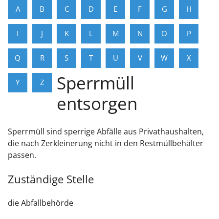
A
B
C
D
E
F
G
H
I
J
K
L
M
N
O
P
Q
R
S
T
U
V
W
X
Sperrmüll
Y
Z
entsorgen
Sperrmüll sind sperrige Abfälle aus Privathaushalten,
die nach Zerkleinerung nicht in den Restmüllbehälter
passen.
Zuständige Stelle
die Abfallbehörde