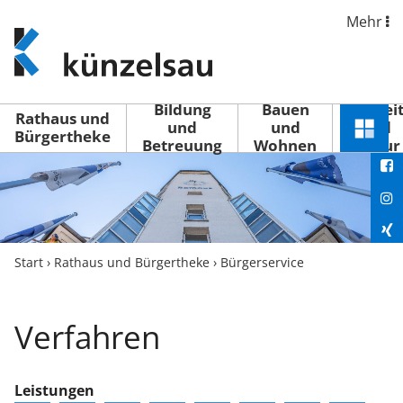
Mehr
www.kuenzelsau.de
(zur
Startseite)
Bildung
Bauen
Freizei
Rathaus und
und
und
und
Schnel
Bürgertheke
Betreuung
Wohnen
Kultur
You
Menü
öffne
Fac
Ins
Xin
Start
›
Rathaus und Bürgertheke
›
Bürgerservice
Lin
Verfahren
Leistungen