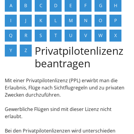
A
B
C
D
E
F
G
H
I
J
K
L
M
N
O
P
Q
R
S
T
U
V
W
X
Privatpilotenlizenz
Y
Z
beantragen
Mit einer Privatpilotenlizenz (PPL) erwirbt man die
Erlaubnis, Flüge nach Sichtflugregeln und zu privaten
Zwecken durchzuführen.
Gewerbliche Flügen sind mit dieser Lizenz nicht
erlaubt.
Bei den Privatpilotenlizenzen wird unterschieden