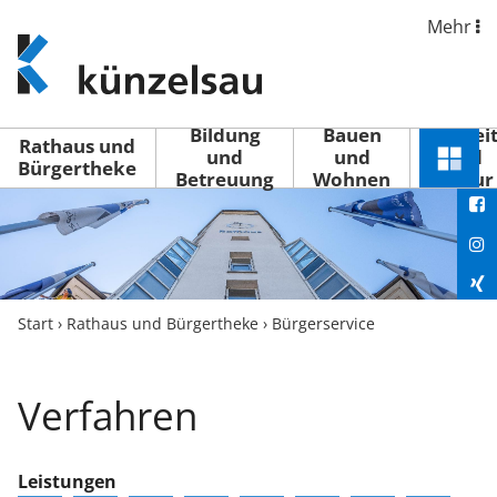
Mehr
www.kuenzelsau.de
(zur
Startseite)
Bildung
Bauen
Freizei
Rathaus und
und
und
und
Schnel
Bürgertheke
Betreuung
Wohnen
Kultur
You
Menü
öffne
Fac
Ins
Xin
Start
›
Rathaus und Bürgertheke
›
Bürgerservice
Lin
Verfahren
Leistungen