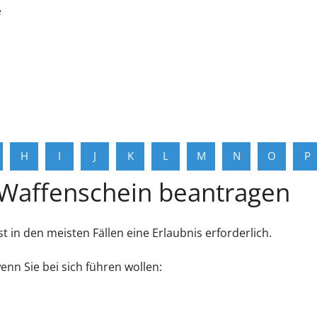
e
H
I
J
K
L
M
N
O
P
 Waffenschein beantragen
 in den meisten Fällen eine Erlaubnis erforderlich.
nn Sie bei sich führen wollen: