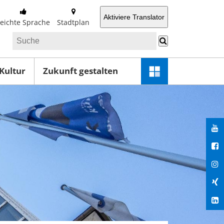
Aktiviere Translator
Leichte Sprache
Stadtplan
 Kultur
Zukunft gestalten
Schnellzugriff-
Menü
öffnen
You
Fac
Ins
Xin
Lin