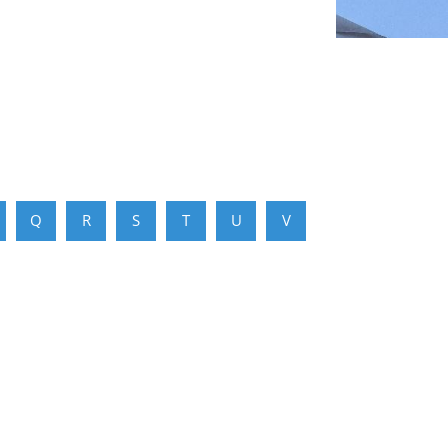
Q
R
S
T
U
V