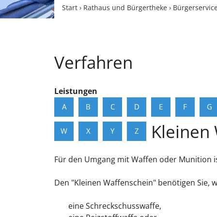
Start
›
Rathaus und Bürgertheke
›
Bürgerservic
Verfahren
Leistungen
A
B
C
D
E
F
G
Kleinen
W
X
Y
Z
Für den Umgang mit Waffen oder Munition ist
Den "Kleinen Waffenschein" benötigen Sie, we
eine Schreckschusswaffe,