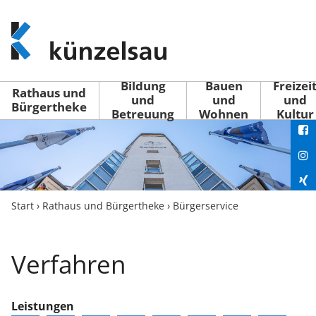
www.kuenzelsau.de
(zur
Startseite)
Bildung
Bauen
Freizei
Rathaus und
und
und
und
Bürgertheke
Betreuung
Wohnen
Kultur
You
Fac
Ins
Xin
Start
›
Rathaus und Bürgertheke
›
Bürgerservice
Lin
Verfahren
Leistungen