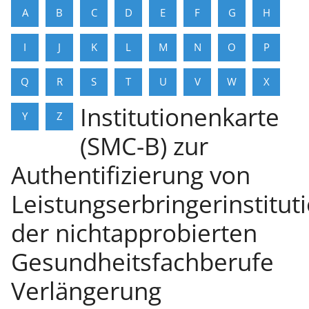
A
B
C
D
E
F
G
H
I
J
K
L
M
N
O
P
Q
R
S
T
U
V
W
X
Institutionenkarte
Y
Z
(SMC-B) zur
Authentifizierung von
Leistungserbringerinstitut
der nichtapprobierten
Gesundheitsfachberufe
Verlängerung