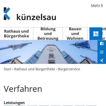
Mehr
www.kuenzelsau.de
(zur
Startseite)
Bildung
Bauen
Freizei
Rathaus und
und
und
und
Schnel
Bürgertheke
Betreuung
Wohnen
Kultur
You
Menü
öffne
Fac
Ins
Xin
Start
›
Rathaus und Bürgertheke
›
Bürgerservice
Lin
Verfahren
Leistungen