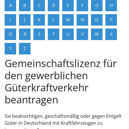
A
B
C
D
E
F
G
H
I
J
K
L
M
N
O
P
Q
R
S
T
U
V
W
X
Y
Z
Gemeinschaftslizenz für
den gewerblichen
Güterkraftverkehr
beantragen
Sie beabsichtigen, geschäftsmäßig oder gegen Entgelt
Güter in Deutschland mit Kraftfahrzeugen zu