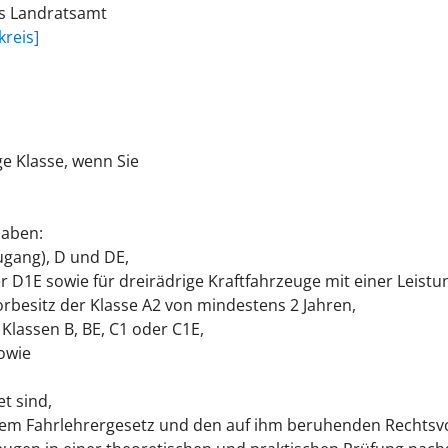
as Landratsamt
reis]
ge Klasse, wenn Sie
 haben
:
Zugang), D und DE,
er D1E sowie für dreirädrige Kraftfahrzeuge mit einer Leist
Vorbesitz der Klasse A2 von mindestens 2 Jahren,
 Klassen B, BE, C1 oder C1E,
sowie
t sind,
em Fahrlehrergesetz und den auf ihm beruhenden Rechtsvor