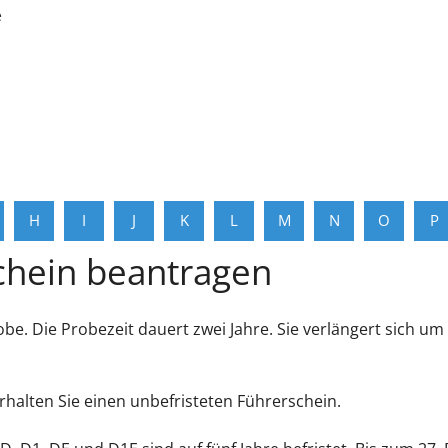
e
H
I
J
K
L
M
N
O
P
chein beantragen
obe. Die Probezeit dauert zwei Jahre.
Sie verlängert sich um
 erhalten Sie einen unbefristeten Führerschein.