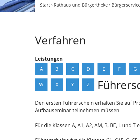
Start
›
Rathaus und Bürgertheke
›
Bürgerservic
Verfahren
Leistungen
A
B
C
D
E
F
G
Führers
W
X
Y
Z
Den ersten Führerschein erhalten Sie auf Pr
Aufbauseminar teilnehmen mü
s
sen.
Für die Klassen A, A1, A2, AM, B, BE, L und T