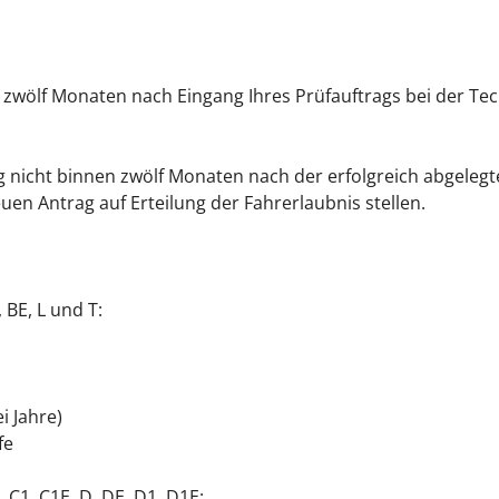
zwölf Monaten nach Eingang Ihres Prüfauftrags bei der Tech
ung nicht binnen zwölf Monaten nach der erfolgreich abgele
uen Antrag auf Erteilung der Fahrerlaubnis stellen.
 BE, L und T:
i Jahre)
fe
 C1, C1E, D, DE, D1, D1E: