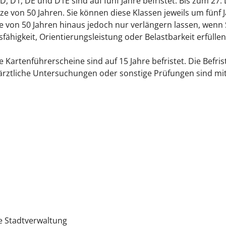
, D, D1, DE und D1E sind auf fünf Jahre befristet. Bis zum 2
ze von 50 Jahren. Sie können diese Klassen jeweils um fünf 
 von 50 Jahren hinaus jedoch nur verlängern la
s
sen, wenn 
fähigkeit, Orientierungsleistung oder Belastbarkeit erfüllen
te Kartenführersche
i
ne sind auf 15 Jahre befristet. Die Befris
e ärztliche Untersuchungen oder sonstige Prüfungen sind 
e Stadtverwaltung