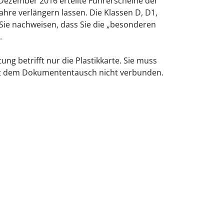
7. Dezember 2016 erteilte Führerscheine der
Jahre verlängern lassen.
Die Klassen D, D1,
Sie nachweisen, dass Sie die „besonderen
.
tung betrifft nur die Pla
s
tikkarte. Sie muss
mit dem Dokumententausch nicht verbunden.