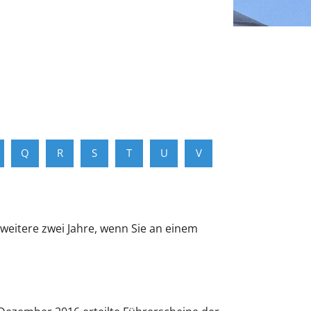
Q
R
S
T
U
V
 weitere zwei Jahre, wenn Sie an einem