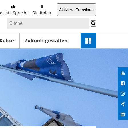
Aktiviere Translator
Leichte Sprache
Stadtplan
 Kultur
Zukunft gestalten
Schnellzugriff-
Menü
öffnen
You
Fac
Ins
Xin
Lin