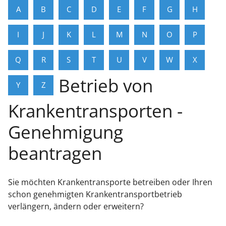
A
B
C
D
E
F
G
H
I
J
K
L
M
N
O
P
Q
R
S
T
U
V
W
X
Betrieb von
Y
Z
Krankentransporten -
Genehmigung
beantragen
Sie möchten Krankentransporte betreiben oder Ihren
schon genehmigten Krankentransportbetrieb
verlängern, ändern oder erweitern?