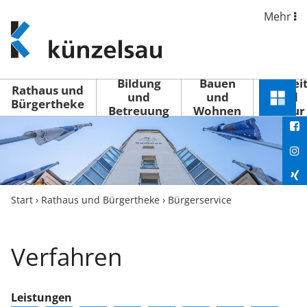
Mehr
www.kuenzelsau.de
(zur
Startseite)
Bildung
Bauen
Freizei
Rathaus und
und
und
und
Schnel
Bürgertheke
Betreuung
Wohnen
Kultur
You
Menü
öffne
Fac
Ins
Xin
Start
›
Rathaus und Bürgertheke
›
Bürgerservice
Lin
Verfahren
Leistungen