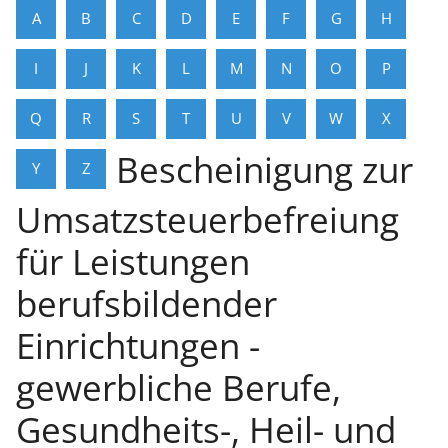
A
B
C
D
E
F
G
H
I
J
K
L
M
N
O
P
Q
R
S
T
U
V
W
X
Bescheinigung zur
Y
Z
Umsatzsteuerbefreiung
für Leistungen
berufsbildender
Einrichtungen -
gewerbliche Berufe,
Gesundheits-, Heil- und