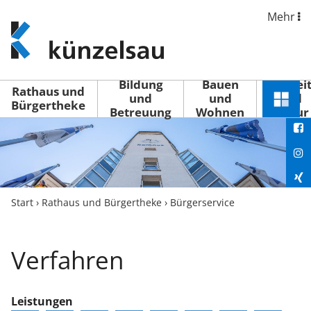
Mehr
www.kuenzelsau.de
(zur
Startseite)
Bildung
Bauen
Freizei
Rathaus und
und
und
und
Schnel
Bürgertheke
Betreuung
Wohnen
Kultur
You
Menü
öffne
Fac
Ins
Xin
Start
›
Rathaus und Bürgertheke
›
Bürgerservice
Lin
Verfahren
Leistungen