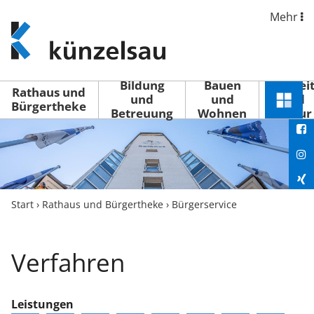
Mehr
www.kuenzelsau.de
(zur
Startseite)
Bildung
Bauen
Freizei
Rathaus und
und
und
und
Schnel
Bürgertheke
Betreuung
Wohnen
Kultur
You
Menü
öffne
Fac
Ins
Xin
Start
›
Rathaus und Bürgertheke
›
Bürgerservice
Lin
Verfahren
Leistungen