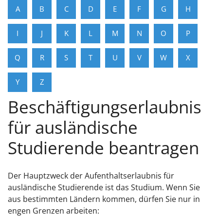
A
B
C
D
E
F
G
H
I
J
K
L
M
N
O
P
Q
R
S
T
U
V
W
X
Y
Z
Beschäftigungserlaubnis
für ausländische
Studierende beantragen
Der Hauptzweck der Aufenthaltserlaubnis für
ausländische Studierende ist das Studium. Wenn Sie
aus bestimmten Ländern kommen, dürfen Sie nur in
engen Grenzen arbeiten: