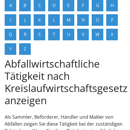
A
B
C
D
E
F
G
H
I
J
K
L
M
N
O
P
Q
R
S
T
U
V
W
X
Y
Z
Abfallwirtschaftliche
Tätigkeit nach
Kreislaufwirtschaftsgesetz
anzeigen
Als Sammler, Beförderer, Händler und Makler von
Abfällen zeigen Sie diese Tätigkeit bei der zuständigen