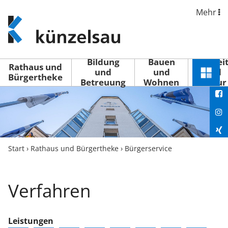
Mehr
www.kuenzelsau.de
(zur
Startseite)
Bildung
Bauen
Freizei
Rathaus und
und
und
und
Schnel
Bürgertheke
Betreuung
Wohnen
Kultur
You
Menü
öffne
Fac
Ins
Xin
Start
›
Rathaus und Bürgertheke
›
Bürgerservice
Lin
Verfahren
Leistungen