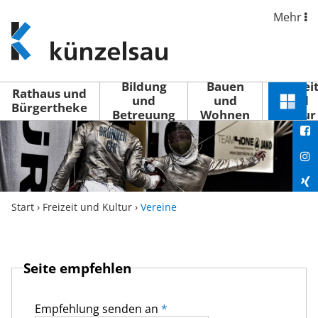
Mehr
www.kuenzelsau.de
(zur
Startseite)
Bildung
Bauen
Freizei
Rathaus und
und
und
und
Schnel
Bürgertheke
Betreuung
Wohnen
Kultur
You
Menü
öffne
Fac
Ins
Xin
Start
›
Freizeit und Kultur
›
Vereine
Lin
Seite empfehlen
Empfehlung senden an
*