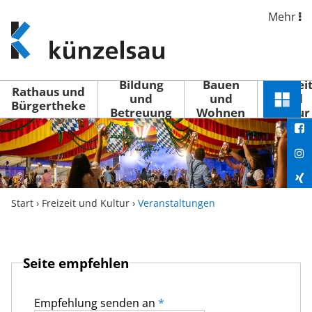
Mehr
www.kuenzelsau.de
(zur
Startseite)
Bildung
Bauen
Freizei
Rathaus und
und
und
und
Schnel
Bürgertheke
Betreuung
Wohnen
Kultur
You
Menü
öffne
Fac
Ins
Xin
Start
›
Freizeit und Kultur
›
Veranstaltungen
Lin
Seite empfehlen
Empfehlung senden an
*