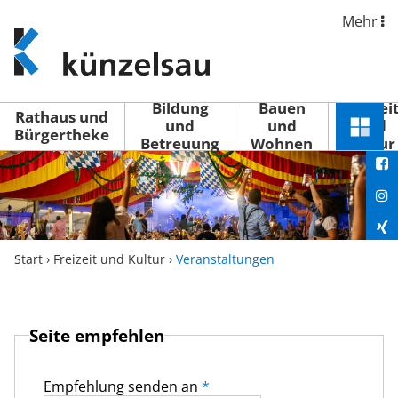
Mehr
www.kuenzelsau.de
(zur
Startseite)
Bildung
Bauen
Freizei
Rathaus und
und
und
und
Schnel
Bürgertheke
Betreuung
Wohnen
Kultur
You
Menü
öffne
Fac
Ins
Xin
Start
›
Freizeit und Kultur
›
Veranstaltungen
Lin
Seite empfehlen
Empfehlung senden an
*