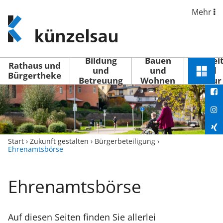
Mehr
www.kuenzelsau.de
(zur
Startseite)
Bildung
Bauen
Freizei
Rathaus und
und
und
und
Schnel
Bürgertheke
Betreuung
Wohnen
Kultur
You
Menü
öffne
Fac
Ins
Xin
Start
›
Zukunft gestalten
›
Bürgerbeteiligung
›
Ehrenamtsbörse
Lin
Ehrenamtsbörse
Auf diesen Seiten finden Sie allerlei