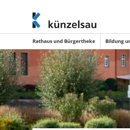
www.kuenzelsau.de
(zur
Startseite)
Rathaus und Bürgertheke
Bildung u