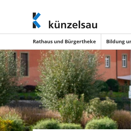
www.kuenzelsau.de
(zur
Startseite)
Rathaus und Bürgertheke
Bildung u