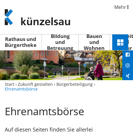
Mehr
www.kuenzelsau.de
(zur
Startseite)
Bildung
Bauen
Freizei
Rathaus und
und
und
und
Schnel
Bürgertheke
Betreuung
Wohnen
Kultur
You
Menü
öffne
Fac
Ins
Xin
Start
›
Zukunft gestalten
›
Bürgerbeteiligung
›
Ehrenamtsbörse
Lin
Ehrenamtsbörse
Auf diesen Seiten finden Sie allerlei