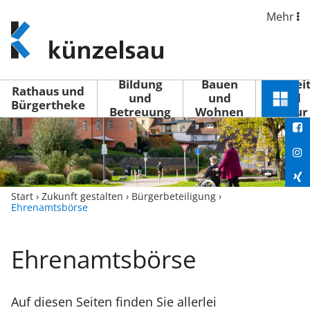
Mehr
www.kuenzelsau.de
(zur
Startseite)
Bildung
Bauen
Freizei
Rathaus und
und
und
und
Schnel
Bürgertheke
Betreuung
Wohnen
Kultur
You
Menü
öffne
Fac
Ins
Xin
Start
›
Zukunft gestalten
›
Bürgerbeteiligung
›
Ehrenamtsbörse
Lin
Ehrenamtsbörse
Auf diesen Seiten finden Sie allerlei