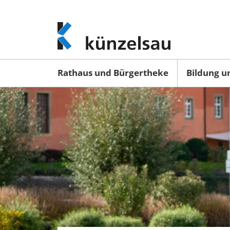
www.kuenzelsau.de
(zur
Startseite)
Rathaus und Bürgertheke
Bildung u