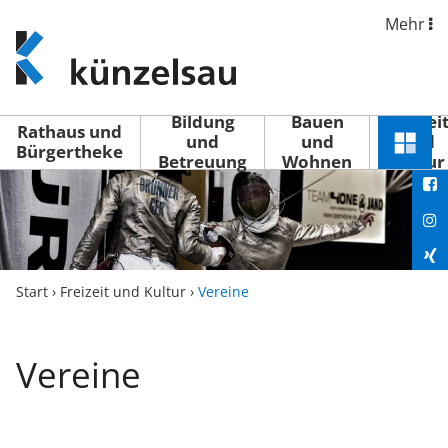
Mehr
www.kuenzelsau.de
(zur
Startseite)
Bildung
Bauen
Freizei
Rathaus und
und
und
und
Schnel
Bürgertheke
Betreuung
Wohnen
Kultur
You
Menü
öffne
Fac
Ins
Xin
Start
›
Freizeit und Kultur
›
Vereine
Lin
Vereine