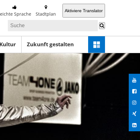
Aktiviere Translator
Leichte Sprache
Stadtplan
 Kultur
Zukunft gestalten
Schnellzugriff-
Menü
öffnen
You
Fac
Ins
Xin
Lin