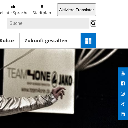
Aktiviere Translator
Leichte Sprache
Stadtplan
 Kultur
Zukunft gestalten
Schnellzugriff-
Menü
öffnen
You
Fac
Ins
Xin
Lin