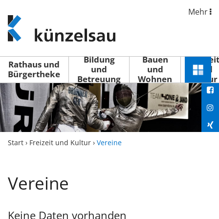
Mehr
www.kuenzelsau.de
(zur
Startseite)
Bildung
Bauen
Freizei
Rathaus und
und
und
und
Schnel
Bürgertheke
Betreuung
Wohnen
Kultur
You
Menü
öffne
Fac
Ins
Xin
Start
›
Freizeit und Kultur
›
Vereine
Lin
Vereine
Keine Daten vorhanden