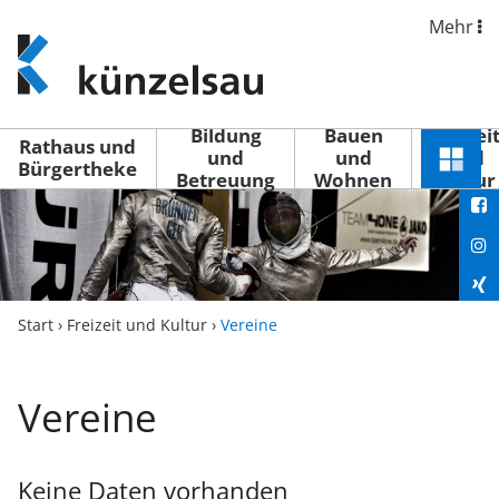
Mehr
www.kuenzelsau.de
(zur
Startseite)
Bildung
Bauen
Freizei
Rathaus und
und
und
und
Schnel
Bürgertheke
Betreuung
Wohnen
Kultur
You
Menü
öffne
Fac
Ins
Xin
Start
›
Freizeit und Kultur
›
Vereine
Lin
Vereine
Keine Daten vorhanden