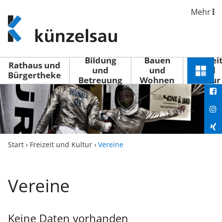
Mehr
www.kuenzelsau.de
(zur
Startseite)
Bildung
Bauen
Freizei
Rathaus und
und
und
und
Schnel
Bürgertheke
Betreuung
Wohnen
Kultur
You
Menü
öffne
Fac
Ins
Xin
Start
›
Freizeit und Kultur
›
Vereine
Lin
Vereine
Keine Daten vorhanden