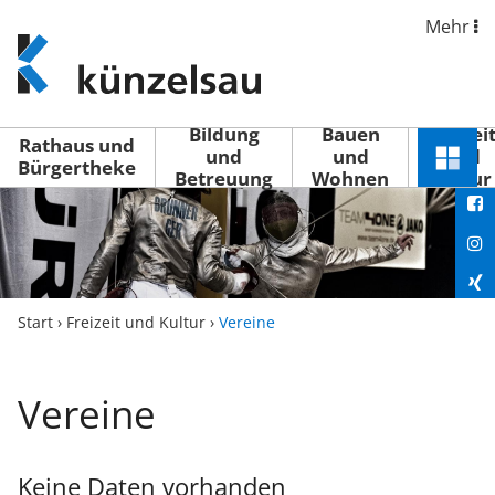
Mehr
www.kuenzelsau.de
(zur
Startseite)
Bildung
Bauen
Freizei
Rathaus und
und
und
und
Schnel
Bürgertheke
Betreuung
Wohnen
Kultur
You
Menü
öffne
Fac
Ins
Xin
Start
›
Freizeit und Kultur
›
Vereine
Lin
Vereine
Keine Daten vorhanden