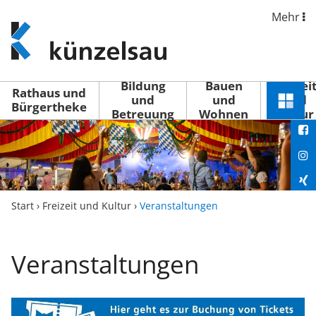
Mehr
www.kuenzelsau.de
(zur
Startseite)
Bildung
Bauen
Freizei
Rathaus und
und
und
und
Schnel
Bürgertheke
Betreuung
Wohnen
Kultur
You
Menü
öffne
Fac
Ins
Xin
Start
›
Freizeit und Kultur
›
Veranstaltungen
Lin
Veranstaltungen