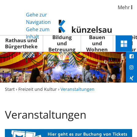
Mehr
Gehe zur
www.kuenzelsau.de
Navigation
(zur
Gehe zum
Startseite)
Inhalt
Bildung
Bauen
Freizei
Rathaus und
und
und
und
Schnel
Bürgertheke
Betreuung
Wohnen
Kultur
You
Menü
öffne
Fac
Ins
Xin
Start
›
Freizeit und Kultur
›
Veranstaltungen
Lin
Veranstaltungen