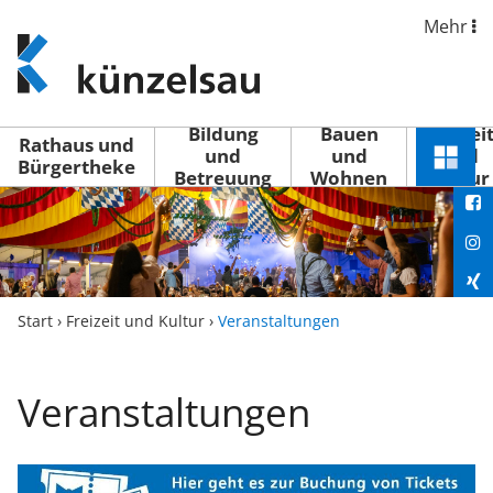
Mehr
www.kuenzelsau.de
(zur
Startseite)
Bildung
Bauen
Freizei
Rathaus und
und
und
und
Schnel
Bürgertheke
Betreuung
Wohnen
Kultur
You
Menü
öffne
Fac
Ins
Xin
Start
›
Freizeit und Kultur
›
Veranstaltungen
Lin
Veranstaltungen