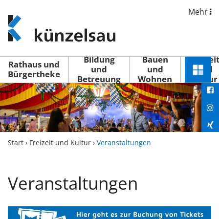
Mehr
www.kuenzelsau.de
(zur
Startseite)
Bildung
Bauen
Freizei
Rathaus und
und
und
und
Schnel
Bürgertheke
Betreuung
Wohnen
Kultur
You
Menü
öffne
Fac
Ins
Xin
Start
›
Freizeit und Kultur
›
Veranstaltungen
Lin
Veranstaltungen