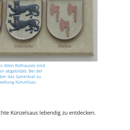
s Alten Rathauses sind
n abgebildet. Bei der
ber das Ganerbiat zu
rwaltung Künzelsau.
chte Künzelsaus lebendig zu entdecken.