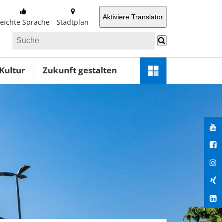
Aktiviere Translator
Leichte Sprache
Stadtplan
 Kultur
Zukunft gestalten
Schnellzugriff-
Menü
öffnen
You
Fac
Ins
Xin
Lin