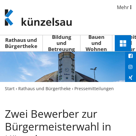
Mehr
www.kuenzelsau.de
(zur
Startseite)
Bildung
Bauen
Freizei
Rathaus und
und
und
und
Schnel
Bürgertheke
Betreuung
Wohnen
Kultur
You
Menü
öffne
Fac
Ins
Xin
Start
›
Rathaus und Bürgertheke
›
Pressemitteilungen
Lin
Zwei Bewerber zur
Bürgermeisterwahl in